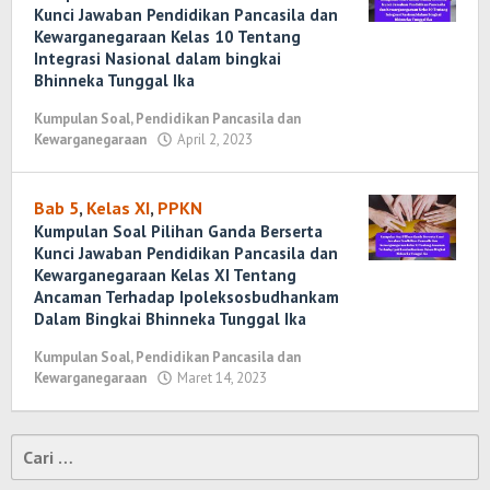
Kunci Jawaban Pendidikan Pancasila dan
Kewarganegaraan Kelas 10 Tentang
Integrasi Nasional dalam bingkai
Bhinneka Tunggal Ika
Kumpulan Soal
,
Pendidikan Pancasila dan
Kewarganegaraan
April 2, 2023
oleh
Randi
Romadhoni
Bab 5
,
Kelas XI
,
PPKN
Kumpulan Soal Pilihan Ganda Berserta
Kunci Jawaban Pendidikan Pancasila dan
Kewarganegaraan Kelas XI Tentang
Ancaman Terhadap Ipoleksosbudhankam
Dalam Bingkai Bhinneka Tunggal Ika
Kumpulan Soal
,
Pendidikan Pancasila dan
Kewarganegaraan
Maret 14, 2023
oleh
Randi
Romadhoni
Cari
untuk: