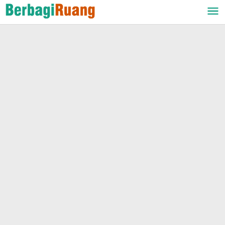
Lewati
ke
konten