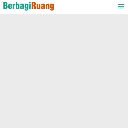
Lewati
ke
konten