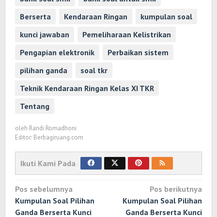
Berserta
Kendaraan Ringan
kumpulan soal
kunci jawaban
Pemeliharaan Kelistrikan
Pengapian elektronik
Perbaikan sistem
pilihan ganda
soal tkr
Teknik Kendaraan Ringan Kelas XI TKR
Tentang
oleh
Randi Romadhoni
Editor: Berbagiruang.com
Ikuti Kami Pada
Navigasi
Pos sebelumnya
Pos berikutnya
pos
Kumpulan Soal Pilihan
Kumpulan Soal Pilihan
Ganda Berserta Kunci
Ganda Berserta Kunci