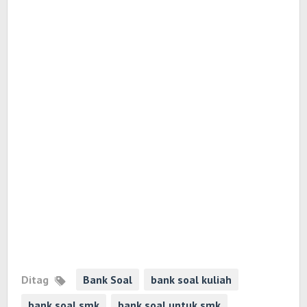
Ditag
Bank Soal
bank soal kuliah
bank soal smk
bank soal untuk smk