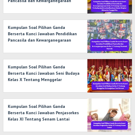
Pancasila dan Kewarganegaraan
Kelas XI Tentang Ancaman Terhadap
Ipoleksosbudhankam Dalam Bingkai
Bhinneka Tunggal Ika
Kumpulan Soal Pilihan Ganda
Berserta Kunci Jawaban Pendidikan
Pancasila dan Kewarganegaraan
Kelas X Tentang Otonomi Daerah
Kumpulan Soal Pilihan Ganda
Berserta Kunci Jawaban Seni Budaya
Kelas X Tentang Menggelar
Pertunjukan Tari Kreasi
Kumpulan Soal Pilihan Ganda
Berserta Kunci Jawaban Penjasorkes
Kelas XI Tentang Senam Lantai