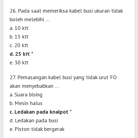
26. Pada saat memeriksa kabel busi ukuran tidak
boleh melebihi …
a. 10 kπ
b. 15 kπ
c. 20 kπ
d. 25 kπ *
e. 30 kπ
27. Pemasangan kabel busi yang tidak urut FO
akan menyebabkan …
a. Suara bising
b. Mesin halus
c. Ledakan pada knalpot *
d. Ledakan pada busi
e. Piston tidak bergerak