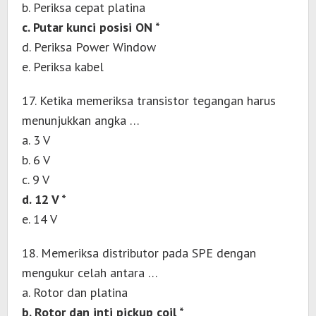
b. Periksa cepat platina
c. Putar kunci posisi ON *
d. Periksa Power Window
e. Periksa kabel
17. Ketika memeriksa transistor tegangan harus
menunjukkan angka …
a. 3 V
b. 6 V
c. 9 V
d. 12 V *
e. 14 V
18. Memeriksa distributor pada SPE dengan
mengukur celah antara …
a. Rotor dan platina
b. Rotor dan inti pickup coil *