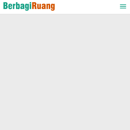
Lewati
ke
konten