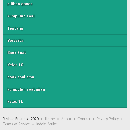
pilihan ganda
kumpulan soal
Tentang
Berserta
Bank Soal
Kelas 10
bank soal sma
kumpulan soal ujian
kelas 11
BerbagiRuang © 2020
Home
About
Contact
Privacy Policy
Terms of Service
Indeks Artikel