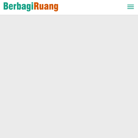
Lewati
ke
konten