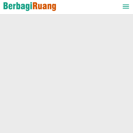
Lewati
ke
konten