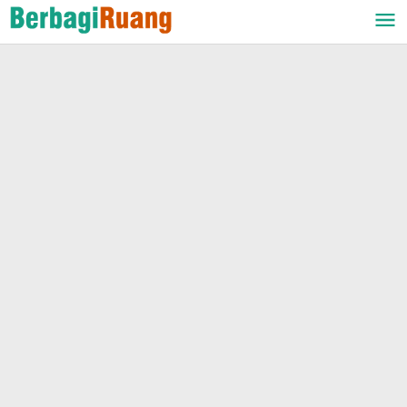
Lewati
ke
konten