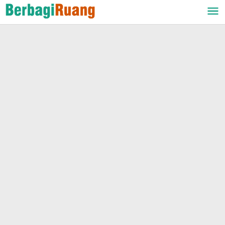
Lewati
ke
konten