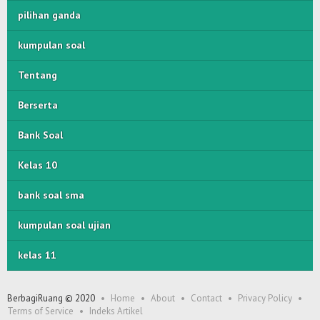
pilihan ganda
kumpulan soal
Tentang
Berserta
Bank Soal
Kelas 10
bank soal sma
kumpulan soal ujian
kelas 11
BerbagiRuang © 2020
Home
About
Contact
Privacy Policy
Terms of Service
Indeks Artikel