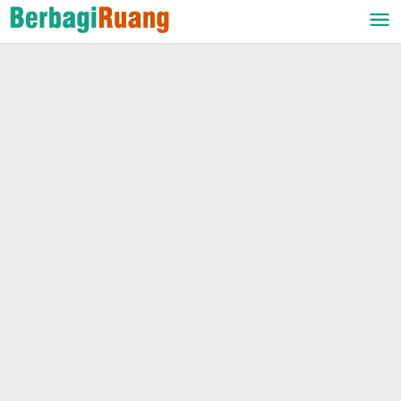
Lewati
ke
konten