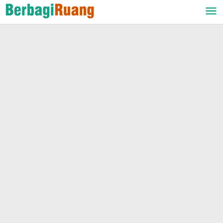
Lewati
ke
konten