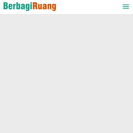
Lewati
ke
konten