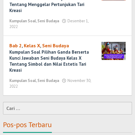
Tentang Menggelar Pertunjukan Tari
Kreasi
Kumpulan Soal
,
Seni Budaya
Desember 1,
2022
oleh
Randi
Romadhoni
Bab 2
,
Kelas X
,
Seni Budaya
Kumpulan Soal Pilihan Ganda Berserta
Kunci Jawaban Seni Budaya Kelas X
Tentang Simbol dan Nilai Estetis Tari
Kreasi
Kumpulan Soal
,
Seni Budaya
November 30,
2022
oleh
Randi
Romadhoni
Cari
untuk:
Pos-pos Terbaru