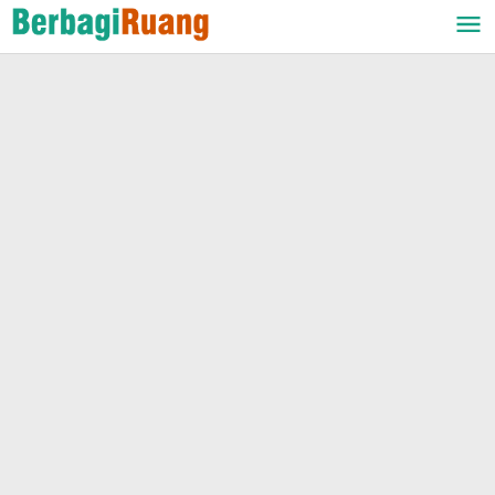
Lewati
ke
konten