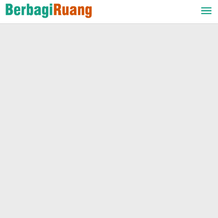
Lewati
ke
konten