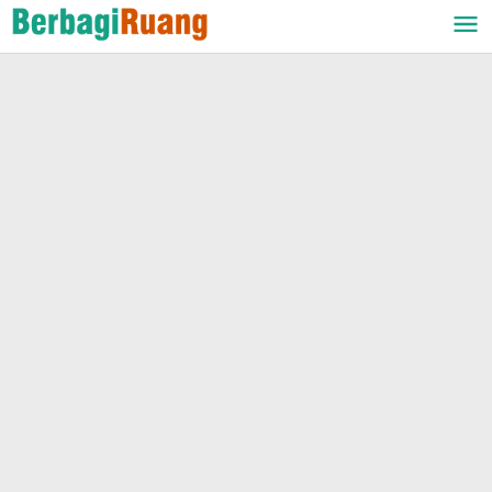
Lewati
ke
konten