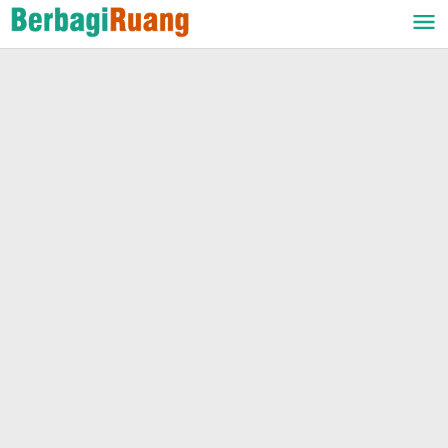
Lewati
ke
konten