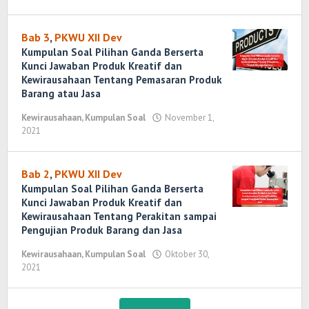
Randi
Romadhoni
Bab 3
,
PKWU XII Dev
Kumpulan Soal Pilihan Ganda Berserta
Kunci Jawaban Produk Kreatif dan
Kewirausahaan Tentang Pemasaran Produk
Barang atau Jasa
Kewirausahaan
,
Kumpulan Soal
November 1,
2021
oleh
Randi
Romadhoni
Bab 2
,
PKWU XII Dev
Kumpulan Soal Pilihan Ganda Berserta
Kunci Jawaban Produk Kreatif dan
Kewirausahaan Tentang Perakitan sampai
Pengujian Produk Barang dan Jasa
Kewirausahaan
,
Kumpulan Soal
Oktober 30,
2021
oleh
Randi
Romadhoni