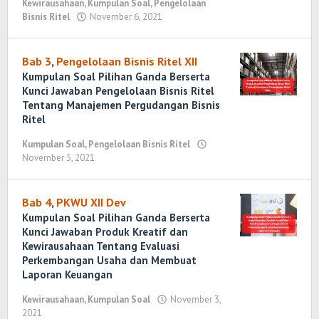
Kewirausahaan
,
Kumpulan Soal
,
Pengelolaan
Bisnis Ritel
November 6, 2021
oleh
Randi
Romadhoni
Bab 3
,
Pengelolaan Bisnis Ritel XII
Kumpulan Soal Pilihan Ganda Berserta
Kunci Jawaban Pengelolaan Bisnis Ritel
Tentang Manajemen Pergudangan Bisnis
Ritel
Kumpulan Soal
,
Pengelolaan Bisnis Ritel
November 5, 2021
oleh
Randi
Romadhoni
Bab 4
,
PKWU XII Dev
Kumpulan Soal Pilihan Ganda Berserta
Kunci Jawaban Produk Kreatif dan
Kewirausahaan Tentang Evaluasi
Perkembangan Usaha dan Membuat
Laporan Keuangan
Kewirausahaan
,
Kumpulan Soal
November 3,
2021
oleh