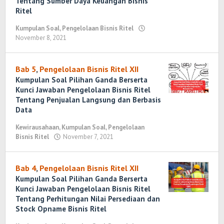
Tentang Sumber Daya Keuangan Bisnis
Ritel
Kumpulan Soal
,
Pengelolaan Bisnis Ritel
November 8, 2021
oleh
Randi
Romadhoni
Bab 5
,
Pengelolaan Bisnis Ritel XII
Kumpulan Soal Pilihan Ganda Berserta
Kunci Jawaban Pengelolaan Bisnis Ritel
Tentang Penjualan Langsung dan Berbasis
Data
Kewirausahaan
,
Kumpulan Soal
,
Pengelolaan
Bisnis Ritel
November 7, 2021
oleh
Randi
Romadhoni
Bab 4
,
Pengelolaan Bisnis Ritel XII
Kumpulan Soal Pilihan Ganda Berserta
Kunci Jawaban Pengelolaan Bisnis Ritel
Tentang Perhitungan Nilai Persediaan dan
Stock Opname Bisnis Ritel