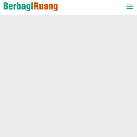
Lewati
ke
konten