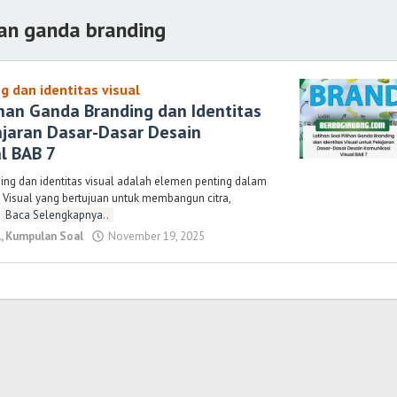
han ganda branding
g dan identitas visual
ihan Ganda Branding dan Identitas
ajaran Dasar-Dasar Desain
l BAB 7
ng dan identitas visual adalah elemen penting dalam
Visual yang bertujuan untuk membangun citra,
u
Baca Selengkapnya..
l
,
Kumpulan Soal
November 19, 2025
oleh
Randi
Romadhoni