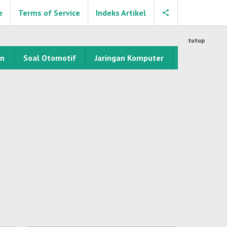
e
Terms of Service
Indeks Artikel
tutup
an
Soal Otomotif
Jaringan Komputer