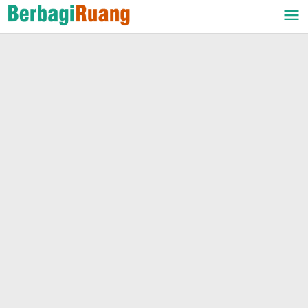
Lewati
ke
konten