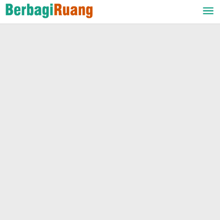
Lewati
ke
konten