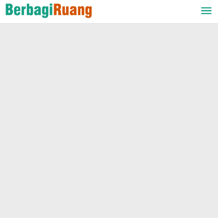
Lewati
ke
konten