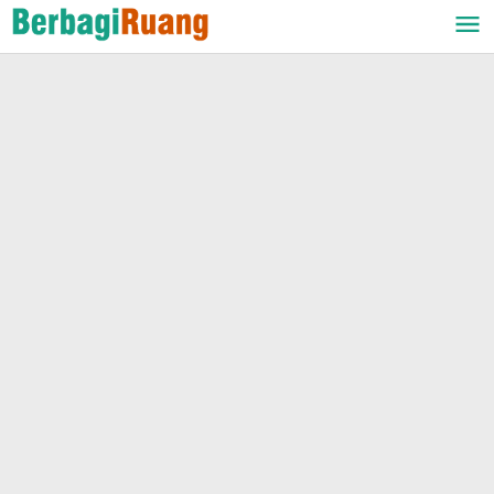
Lewati
ke
konten