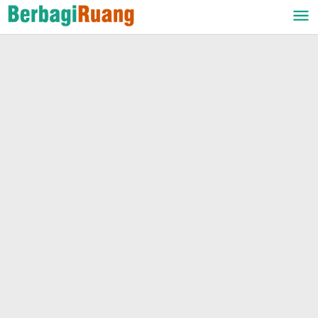
Lewati
ke
konten