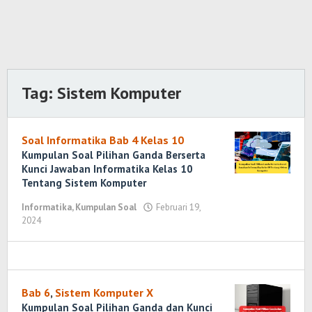
Tag:
Sistem Komputer
Soal Informatika Bab 4 Kelas 10
Kumpulan Soal Pilihan Ganda Berserta
Kunci Jawaban Informatika Kelas 10
Tentang Sistem Komputer
Informatika
,
Kumpulan Soal
Februari 19,
2024
oleh
Yosi
Marenda
Wirawan
Bab 6
,
Sistem Komputer X
Kumpulan Soal Pilihan Ganda dan Kunci