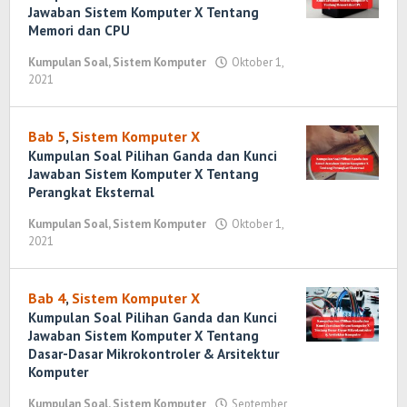
Jawaban Sistem Komputer X Tentang
Memori dan CPU
Kumpulan Soal
,
Sistem Komputer
Oktober 1,
2021
oleh
Randi
Romadhoni
Bab 5
,
Sistem Komputer X
Kumpulan Soal Pilihan Ganda dan Kunci
Jawaban Sistem Komputer X Tentang
Perangkat Eksternal
Kumpulan Soal
,
Sistem Komputer
Oktober 1,
2021
oleh
Randi
Romadhoni
Bab 4
,
Sistem Komputer X
Kumpulan Soal Pilihan Ganda dan Kunci
Jawaban Sistem Komputer X Tentang
Dasar-Dasar Mikrokontroler & Arsitektur
Komputer
Kumpulan Soal
,
Sistem Komputer
September