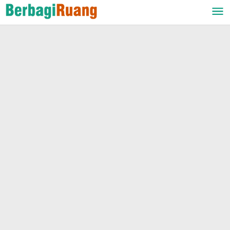
Lewati
ke
konten