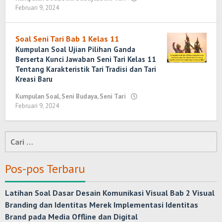
Februari 9, 2024
oleh
Yosi
Marenda
Wirawan
Soal Seni Tari Bab 1 Kelas 11
Kumpulan Soal Ujian Pilihan Ganda
Berserta Kunci Jawaban Seni Tari Kelas 11
Tentang Karakteristik Tari Tradisi dan Tari
Kreasi Baru
Kumpulan Soal
,
Seni Budaya
,
Seni Tari
Februari 9, 2024
oleh
Yosi
Marenda
Wirawan
Cari
untuk:
Pos-pos Terbaru
Latihan Soal Dasar Desain Komunikasi Visual Bab 2 Visual
Branding dan Identitas Merek Implementasi Identitas
Brand pada Media Offline dan Digital