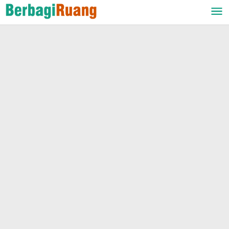
Lewati
ke
konten