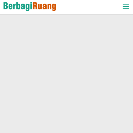
Lewati
ke
konten