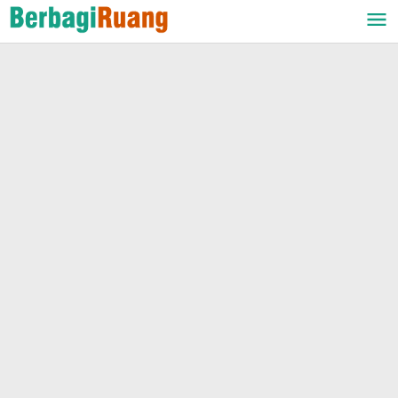
Lewati
ke
konten