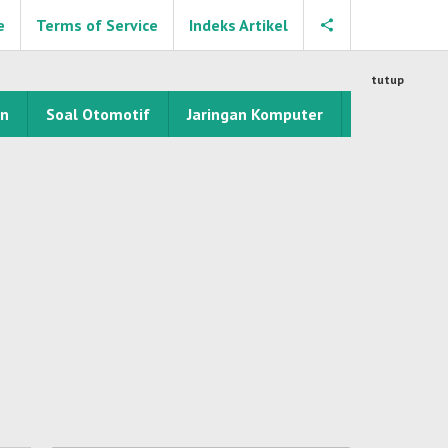
e
Terms of Service
Indeks Artikel
tutup
an
Soal Otomotif
Jaringan Komputer