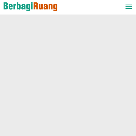
Lewati
ke
konten