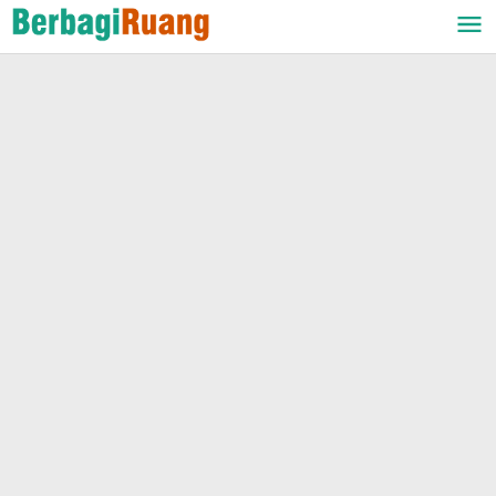
Lewati
ke
konten