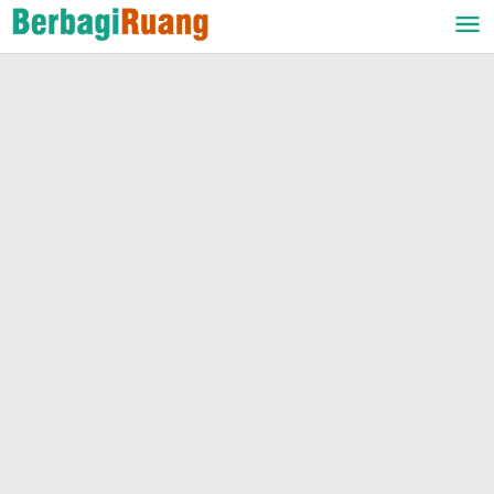
Lewati
ke
konten