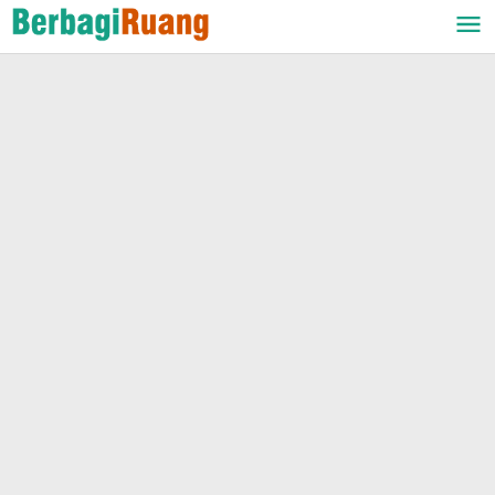
Lewati
ke
konten