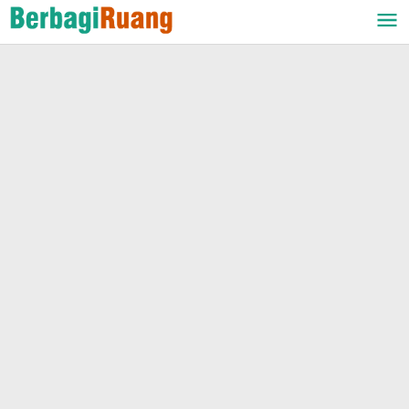
Lewati
ke
konten