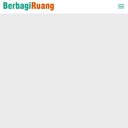
Lewati
ke
konten