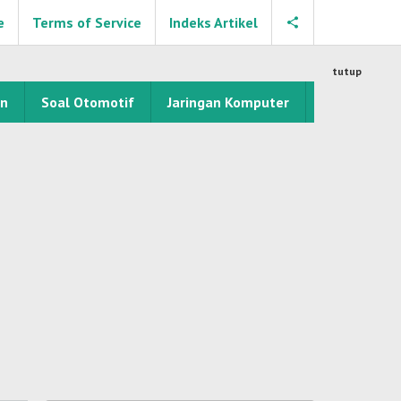
e
Terms of Service
Indeks Artikel
tutup
an
Soal Otomotif
Jaringan Komputer