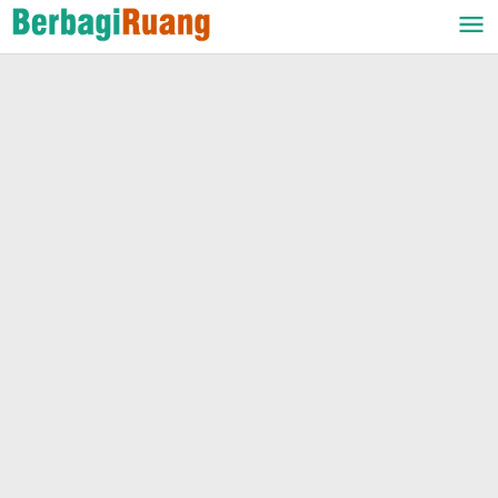
Lewati
ke
konten