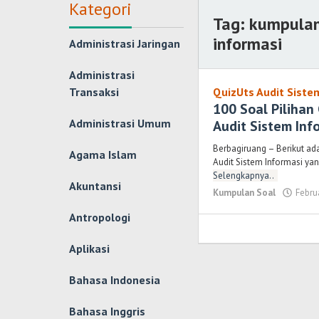
Kategori
Tag:
kumpulan
informasi
Administrasi Jaringan
Administrasi
Transaksi
QuizUts Audit Siste
100 Soal Piliha
Administrasi Umum
Audit Sistem Inf
Berbagiruang – Berikut ad
Agama Islam
Audit Sistem Informasi yang
Selengkapnya..
Akuntansi
Kumpulan Soal
Febru
Antropologi
Aplikasi
Bahasa Indonesia
Bahasa Inggris