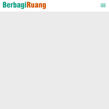
Lewati
ke
konten