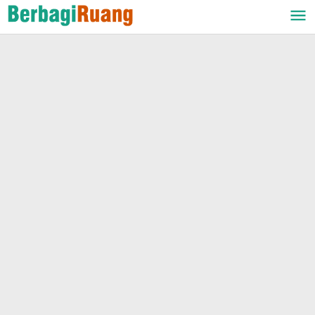
Lewati
ke
konten