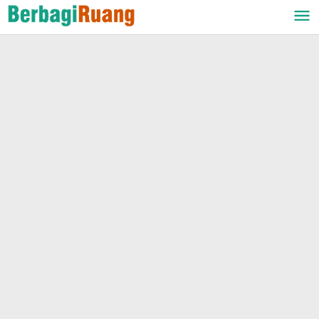
Lewati
ke
konten