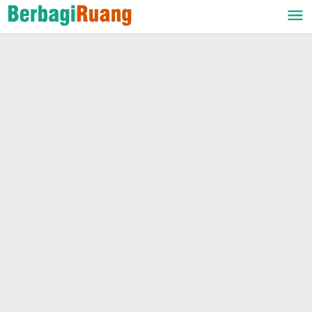
Lewati
ke
konten