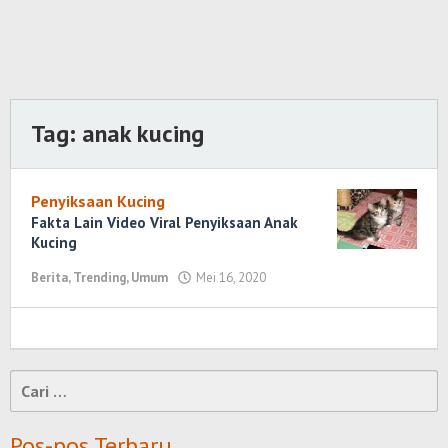
Tag:
anak kucing
Penyiksaan Kucing
Fakta Lain Video Viral Penyiksaan Anak
Kucing
Berita
,
Trending
,
Umum
Mei 16, 2020
oleh
Randi
Romadhoni
Cari
untuk:
Pos-pos Terbaru