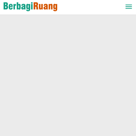
Lewati
ke
konten