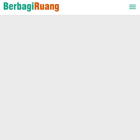
Lewati
ke
konten