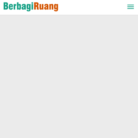
Lewati
ke
konten