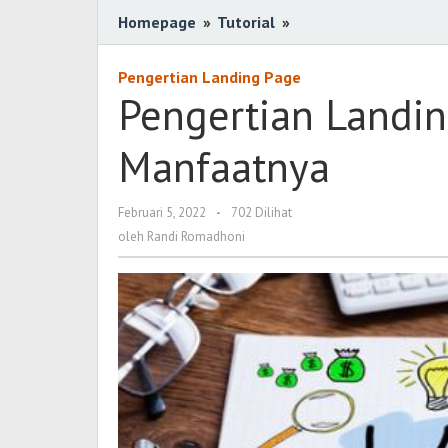
Homepage
»
Tutorial
»
Pengertian
Landing
Page
Pengertian Landing Page
dan
Pengertian Landin
Jenis
serta
Manfaatnya
Manfaatnya
Februari 5, 2022
oleh
-
702 Dilihat
Randi
oleh
Randi Romadhoni
Romadhoni