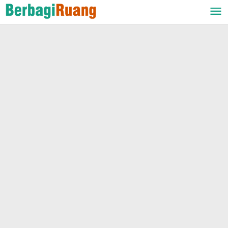
Lewati
ke
konten