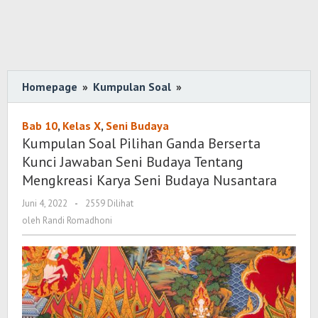
Homepage
»
Kumpulan Soal
»
Kumpulan
Soal
Pilihan
Bab 10
,
Kelas X
,
Seni Budaya
Ganda
Kumpulan Soal Pilihan Ganda Berserta
Berserta
Kunci Jawaban Seni Budaya Tentang
Kunci
Mengkreasi Karya Seni Budaya Nusantara
Jawaban
Juni 4, 2022
oleh
-
2559 Dilihat
Seni
Randi
oleh
Randi Romadhoni
Budaya
Romadhoni
Tentang
Mengkreasi
Karya
Seni
Budaya