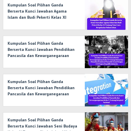
Kumpulan Soal Pilihan Ganda
Berserta Kunci Jawaban Agama
Islam dan Budi Pekerti Kelas XI
Tentang Tata Cara Berpakaian
Dalam Islam
Kumpulan Soal Pilihan Ganda
Berserta Kunci Jawaban Pendidikan
Pancasila dan Kewarganegaraan
Kelas XI Tentang Sistem Dan
Dinamika Demokrasi Pancasila
Sesuai Dengan UUD Negara Republik
Indonesia
Kumpulan Soal Pilihan Ganda
Berserta Kunci Jawaban Pendidikan
Pancasila dan Kewarganegaraan
Kelas X Tentang Integrasi Nasional
Kumpulan Soal Pilihan Ganda
Berserta Kunci Jawaban Seni Budaya