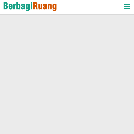
Lewati
ke
konten