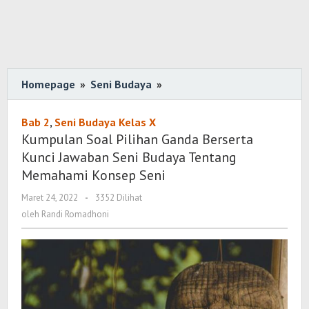
Homepage
»
Seni Budaya
»
Kumpulan
Soal
Pilihan
Bab 2
,
Seni Budaya Kelas X
Ganda
Kumpulan Soal Pilihan Ganda Berserta
Berserta
Kunci Jawaban Seni Budaya Tentang
Kunci
Memahami Konsep Seni
Jawaban
Maret 24, 2022
oleh
-
3352 Dilihat
Seni
Randi
oleh
Randi Romadhoni
Budaya
Romadhoni
Tentang
Memahami
Konsep
Seni