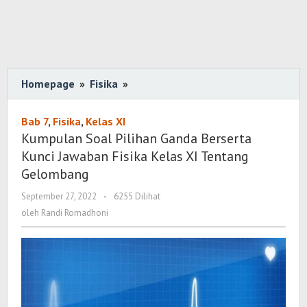
Homepage
»
Fisika
»
Kumpulan
Soal
Pilihan
Bab 7
,
Fisika
,
Kelas XI
Ganda
Kumpulan Soal Pilihan Ganda Berserta
Berserta
Kunci Jawaban Fisika Kelas XI Tentang
Kunci
Gelombang
Jawaban
September 27, 2022
oleh
-
6255 Dilihat
Fisika
Randi
oleh
Randi Romadhoni
Kelas
Romadhoni
XI
Tentang
Gelombang