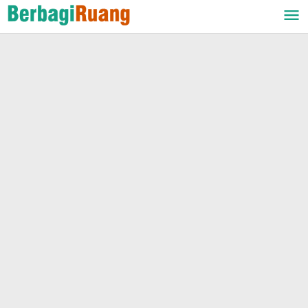
Lewati
ke
konten