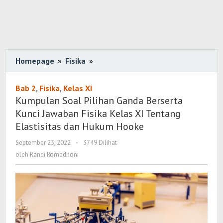
Homepage
»
Fisika
»
Kumpulan
Soal
Pilihan
Bab 2
,
Fisika
,
Kelas XI
Ganda
Kumpulan Soal Pilihan Ganda Berserta
Berserta
Kunci Jawaban Fisika Kelas XI Tentang
Kunci
Elastisitas dan Hukum Hooke
Jawaban
September 23, 2022
oleh
-
3749 Dilihat
Fisika
Randi
oleh
Randi Romadhoni
Kelas
Romadhoni
XI
Tentang
Elastisitas
dan
Hukum