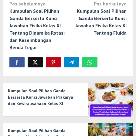
Navigasi
Pos sebelumnya
Pos berikutnya
pos
Kumpulan Soal Pilihan
Kumpulan Soal Pilihan
Ganda Berserta Kunci
Ganda Berserta Kunci
Jawaban Fisika Kelas XI
Jawaban Fisika Kelas XI
Tentang Dinamika Rotasi
Tentang Fluida
dan Keseimbangan
Benda Tegar
Kumpulan Soal Pilihan Ganda
Berserta Kunci Jawaban Prakarya
dan Kewirausahaan Kelas XI
Tentang Pengelolaan Makanan
Internasional dari Bahan Pangan
Nabati dan Hewani
Kumpulan Soal Pilihan Ganda