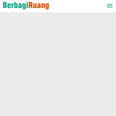
Lewati
ke
konten