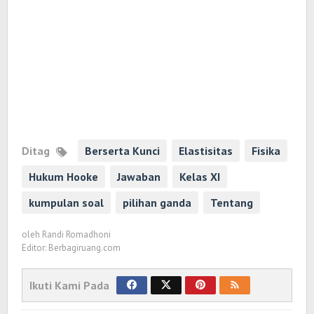
Ditag
Berserta Kunci
Elastisitas
Fisika
Hukum Hooke
Jawaban
Kelas XI
kumpulan soal
pilihan ganda
Tentang
oleh
Randi Romadhoni
Editor: Berbagiruang.com
Ikuti Kami Pada