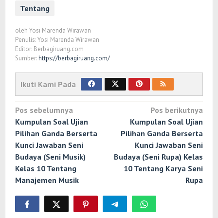
Tentang
oleh
Yosi Marenda Wirawan
Penulis: Yosi Marenda Wirawan
Editor: Berbagiruang.com
Sumber:
https://berbagiruang.com/
Ikuti Kami Pada
Navigasi
Pos sebelumnya
Pos berikutnya
pos
Kumpulan Soal Ujian
Kumpulan Soal Ujian
Pilihan Ganda Berserta
Pilihan Ganda Berserta
Kunci Jawaban Seni
Kunci Jawaban Seni
Budaya (Seni Musik)
Budaya (Seni Rupa) Kelas
Kelas 10 Tentang
10 Tentang Karya Seni
Manajemen Musik
Rupa