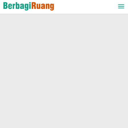
Lewati
ke
konten