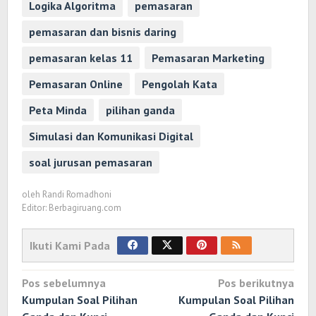
Logika Algoritma
pemasaran
pemasaran dan bisnis daring
pemasaran kelas 11
Pemasaran Marketing
Pemasaran Online
Pengolah Kata
Peta Minda
pilihan ganda
Simulasi dan Komunikasi Digital
soal jurusan pemasaran
oleh
Randi Romadhoni
Editor: Berbagiruang.com
Ikuti Kami Pada
Navigasi
Pos sebelumnya
Pos berikutnya
pos
Kumpulan Soal Pilihan
Kumpulan Soal Pilihan