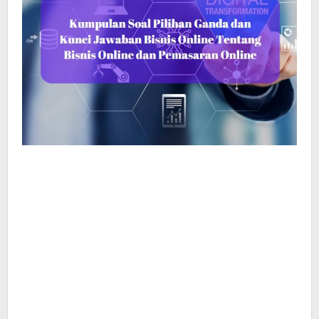
Peta
Minda,
Dan
Pengolah
Kata