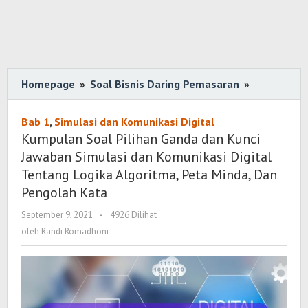
Homepage
»
Soal Bisnis Daring Pemasaran
»
Kumpulan
Soal
Pilihan
Bab 1
,
Simulasi dan Komunikasi Digital
Ganda
Kumpulan Soal Pilihan Ganda dan Kunci
dan
Jawaban Simulasi dan Komunikasi Digital
Kunci
Tentang Logika Algoritma, Peta Minda, Dan
Jawaban
Pengolah Kata
Simulasi
September 9, 2021
oleh
-
4926 Dilihat
dan
Randi
oleh
Randi Romadhoni
Komunikas
Romadhoni
Digital
Tentang
Logika
Algoritma,