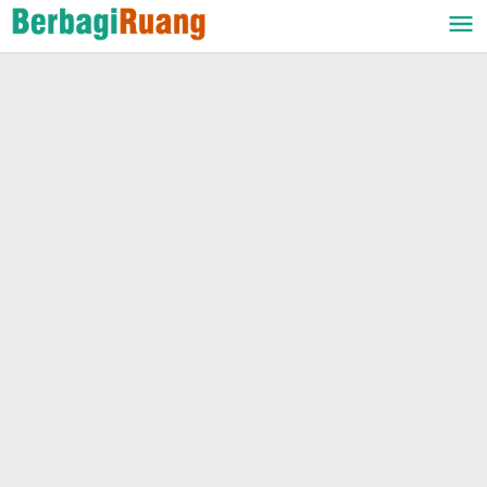
Lewati
ke
konten