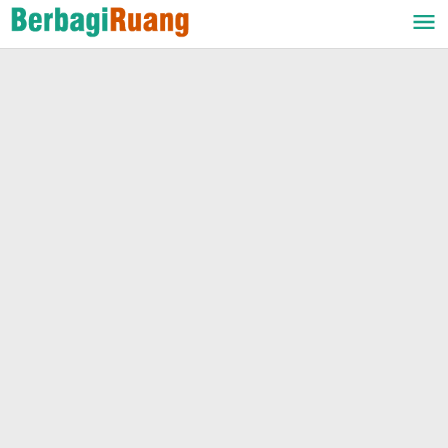
Lewati
ke
konten