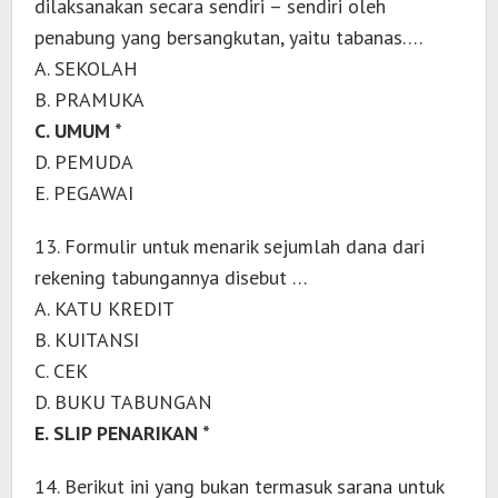
dilaksanakan secara sendiri – sendiri oleh
penabung yang bersangkutan, yaitu tabanas….
A. SEKOLAH
B. PRAMUKA
C. UMUM *
D. PEMUDA
E. PEGAWAI
13. Formulir untuk menarik sejumlah dana dari
rekening tabungannya disebut …
A. KATU KREDIT
B. KUITANSI
C. CEK
D. BUKU TABUNGAN
E. SLIP PENARIKAN *
14. Berikut ini yang bukan termasuk sarana untuk