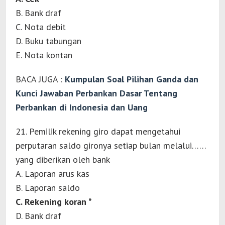
B. Bank draf
C. Nota debit
D. Buku tabungan
E. Nota kontan
BACA JUGA :
Kumpulan Soal Pilihan Ganda dan
Kunci Jawaban Perbankan Dasar Tentang
Perbankan di Indonesia dan Uang
21. Pemilik rekening giro dapat mengetahui
perputaran saldo gironya setiap bulan melalui……
yang diberikan oleh bank
A. Laporan arus kas
B. Laporan saldo
C. Rekening koran *
D. Bank draf