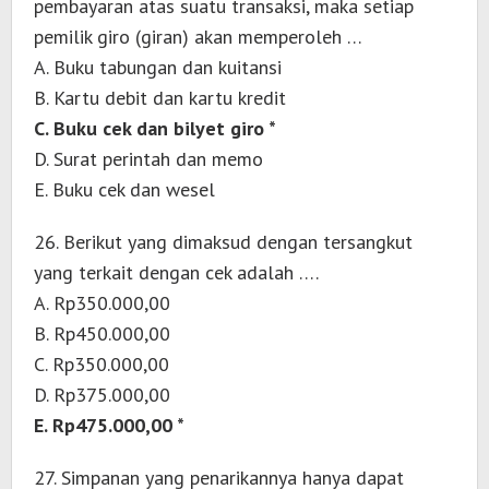
pembayaran atas suatu transaksi, maka setiap
pemilik giro (giran) akan memperoleh …
A. Buku tabungan dan kuitansi
B. Kartu debit dan kartu kredit
C. Buku cek dan bilyet giro *
D. Surat perintah dan memo
E. Buku cek dan wesel
26. Berikut yang dimaksud dengan tersangkut
yang terkait dengan cek adalah ….
A. Rp350.000,00
B. Rp450.000,00
C. Rp350.000,00
D. Rp375.000,00
E. Rp475.000,00 *
27. Simpanan yang penarikannya hanya dapat