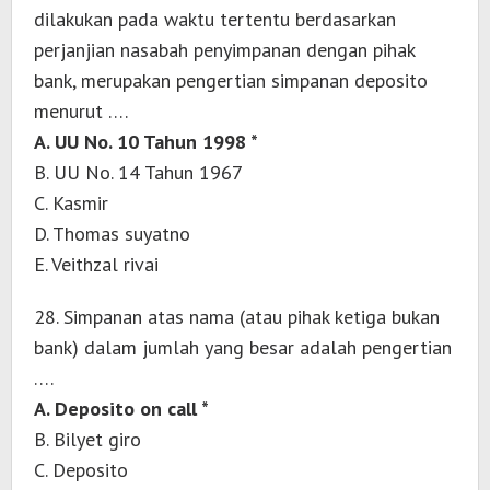
dilakukan pada waktu tertentu berdasarkan
perjanjian nasabah penyimpanan dengan pihak
bank, merupakan pengertian simpanan deposito
menurut ….
A. UU No. 10 Tahun 1998 *
B. UU No. 14 Tahun 1967
C. Kasmir
D. Thomas suyatno
E. Veithzal rivai
28. Simpanan atas nama (atau pihak ketiga bukan
bank) dalam jumlah yang besar adalah pengertian
….
A. Deposito on call *
B. Bilyet giro
C. Deposito