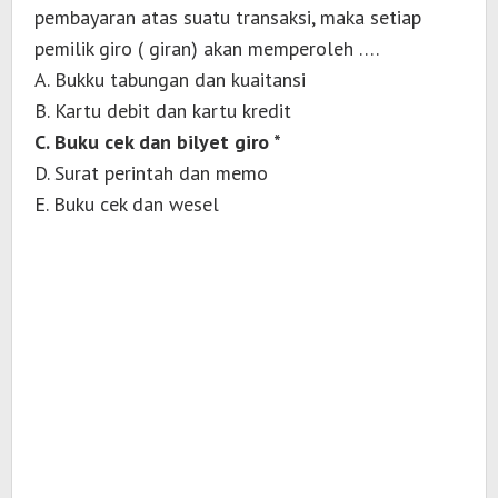
pembayaran atas suatu transaksi, maka setiap
pemilik giro ( giran) akan memperoleh ….
A. Bukku tabungan dan kuaitansi
B. Kartu debit dan kartu kredit
C. Buku cek dan bilyet giro *
D. Surat perintah dan memo
E. Buku cek dan wesel