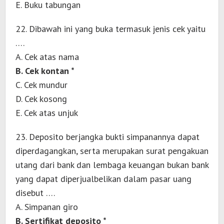
E. Buku tabungan
22. Dibawah ini yang buka termasuk jenis cek yaitu
….
A. Cek atas nama
B. Cek kontan *
C. Cek mundur
D. Cek kosong
E. Cek atas unjuk
23. Deposito berjangka bukti simpanannya dapat
diperdagangkan, serta merupakan surat pengakuan
utang dari bank dan lembaga keuangan bukan bank
yang dapat diperjualbelikan dalam pasar uang
disebut ….
A. Simpanan giro
B. Sertifikat deposito *