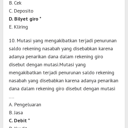
B. Cek
C. Deposito
D. Bilyet giro *
E. Kliring
10. Mutasi yang mengakibatkan terjadi penurunan
saldo rekening nasabah yang disebabkan karena
adanya penarikan dana dalam rekening giro
disebut dengan mutasi.Mutasi yang
mengakibatkan terjadi penurunan saldo rekening
nasabah yang disebabkan karena adanya penarikan
dana dalam rekening giro disebut dengan mutasi
….
A. Pengeluaran
B. Jasa
C. Debit *