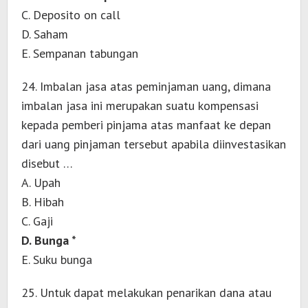
C. Deposito on call
D. Saham
E. Sempanan tabungan
24. Imbalan jasa atas peminjaman uang, dimana
imbalan jasa ini merupakan suatu kompensasi
kepada pemberi pinjama atas manfaat ke depan
dari uang pinjaman tersebut apabila diinvestasikan
disebut …
A. Upah
B. Hibah
C. Gaji
D. Bunga *
E. Suku bunga
25. Untuk dapat melakukan penarikan dana atau