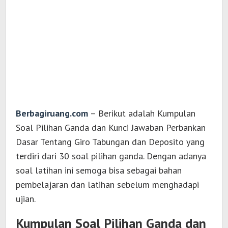
Berbagiruang.com
– Berikut adalah Kumpulan
Soal Pilihan Ganda dan Kunci Jawaban Perbankan
Dasar Tentang Giro Tabungan dan Deposito yang
terdiri dari 30 soal pilihan ganda. Dengan adanya
soal latihan ini semoga bisa sebagai bahan
pembelajaran dan latihan sebelum menghadapi
ujian.
Kumpulan Soal Pilihan Ganda dan