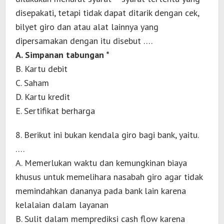
disepakati, tetapi tidak dapat ditarik dengan cek,
bilyet giro dan atau alat lainnya yang
dipersamakan dengan itu disebut ….
A. Simpanan tabungan *
B. Kartu debit
C. Saham
D. Kartu kredit
E. Sertifikat berharga
8. Berikut ini bukan kendala giro bagi bank, yaitu.
….
A. Memerlukan waktu dan kemungkinan biaya
khusus untuk memelihara nasabah giro agar tidak
memindahkan dananya pada bank lain karena
kelalaian dalam layanan
B. Sulit dalam memprediksi cash flow karena