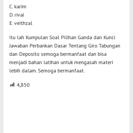
C. karim
D. rivai
E. veithzal
Itu lah Kumpulan Soal Pilihan Ganda dan Kunci
Jawaban Perbankan Dasar Tentang Giro Tabungan
dan Deposito semoga bermanfaat dan bisa
menjadi bahan latihan untuk mengasah materi
lebih dalam. Semoga bermanfaat.
4,850